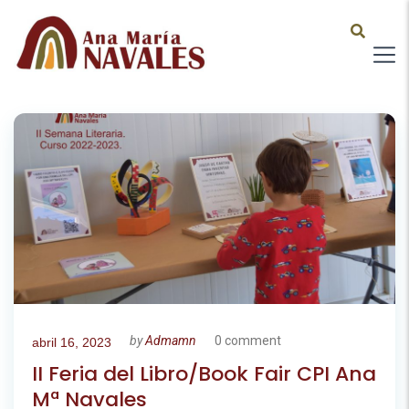
by
Admamn
0 comment
abril 16, 2023
II Feria del Libro/Book Fair CPI Ana
Mª Navales