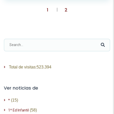
1
2
Paginación
de
entradas
Total de visitas:
523.394
Ver noticias de
(15)
*
(58)
1º Ed Infantil